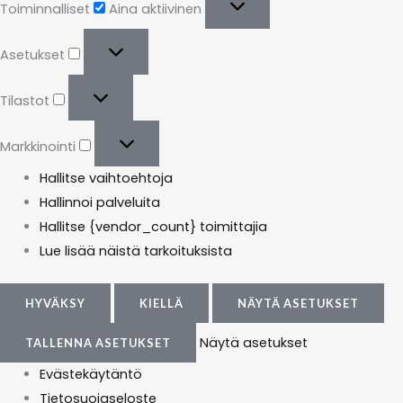
Toiminnalliset
Aina aktiivinen
Asetukset
Tilastot
Markkinointi
Hallitse vaihtoehtoja
Hallinnoi palveluita
Hallitse {vendor_count} toimittajia
Lue lisää näistä tarkoituksista
HYVÄKSY
KIELLÄ
NÄYTÄ ASETUKSET
Näytä asetukset
TALLENNA ASETUKSET
Evästekäytäntö
Tietosuojaseloste