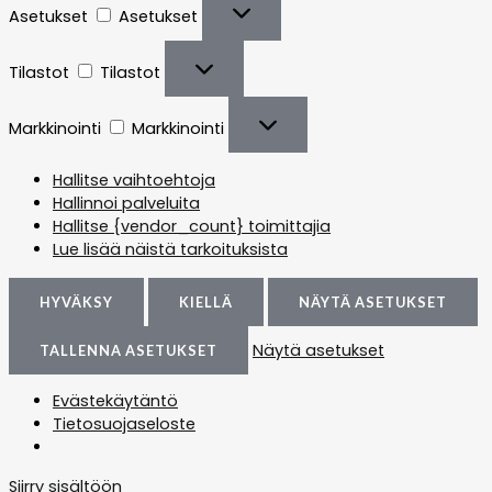
Asetukset
Asetukset
Tilastot
Tilastot
Markkinointi
Markkinointi
Hallitse vaihtoehtoja
Hallinnoi palveluita
Hallitse {vendor_count} toimittajia
Lue lisää näistä tarkoituksista
HYVÄKSY
KIELLÄ
NÄYTÄ ASETUKSET
Näytä asetukset
TALLENNA ASETUKSET
Evästekäytäntö
Tietosuojaseloste
Siirry sisältöön