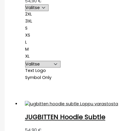
54,90
€
2XL
3XL
S
XS
L
M
XL
Text Logo
Symbol Only
Loppu varastosta
JUGBITTEN Hoodie Subtle
54,90
€